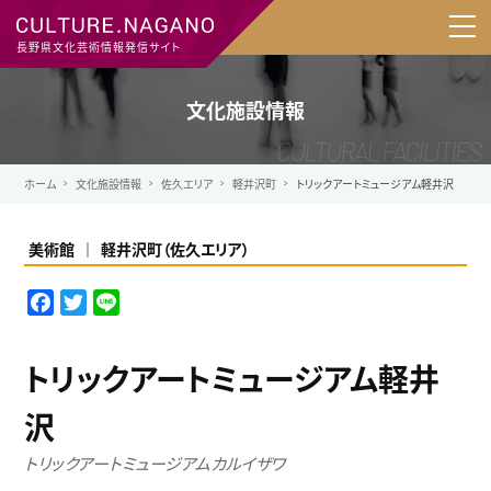
長野県文化芸術情報発信サイト
文化施設情報
ホーム
文化施設情報
佐久エリア
軽井沢町
トリックアートミュージアム軽井沢
美術館
軽井沢町
（
佐久エリア
）
F
T
L
a
w
i
c
i
n
トリックアートミュージアム軽井
e
t
e
b
t
沢
o
e
o
r
トリックアートミュージアムカルイザワ
k