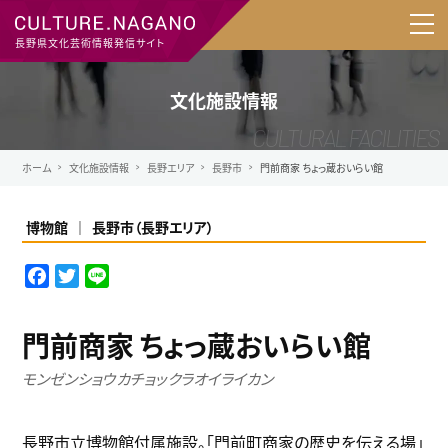
長野県文化芸術情報発信サイト
文化施設情報
ホーム
文化施設情報
長野エリア
長野市
門前商家 ちょっ蔵おいらい館
博物館
長野市
（
長野エリア
）
F
T
L
a
w
i
c
i
n
門前商家 ちょっ蔵おいらい館
e
t
e
b
t
モンゼンショウカチョックラオイライカン
o
e
o
r
長野市立博物館付属施設。「門前町商家の歴史を伝える場」
k