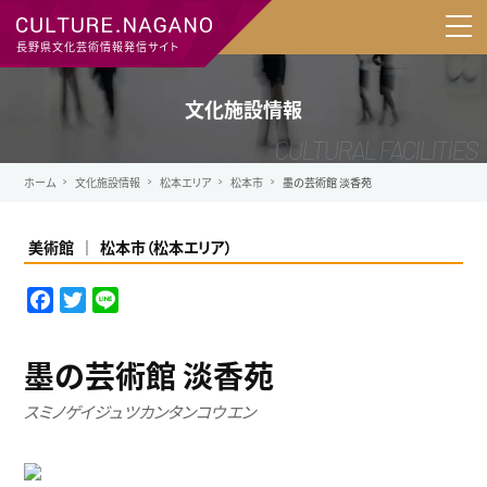
長野県文化芸術情報発信サイト
文化施設情報
ホーム
文化施設情報
松本エリア
松本市
墨の芸術館 淡香苑
美術館
松本市
（
松本エリア
）
F
T
L
a
w
i
c
i
n
墨の芸術館 淡香苑
e
t
e
b
t
スミノゲイジュツカンタンコウエン
o
e
o
r
k