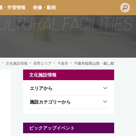
援・学習情報
映像・動画
文化施設情報
長野エリア
千曲市
千曲市稲荷山宿・蔵し館
文化施設情報
L
エリアから
i
n
施設カテゴリーから
e
ピックアップイベント