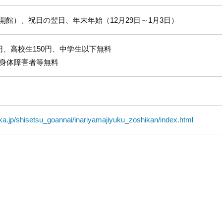
館）、祝日の翌日、年末年始（12月29日～1月3日）
円、高校生150円、中学生以下無料
、身体障害者等無料
a.jp/shisetsu_goannai/inariyamajiyuku_zoshikan/index.html