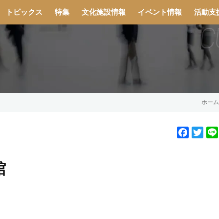
トピックス
特集
文化施設情報
イベント情報
活動支
ホーム
F
T
a
w
c
i
館
e
t
b
t
o
e
o
r
k