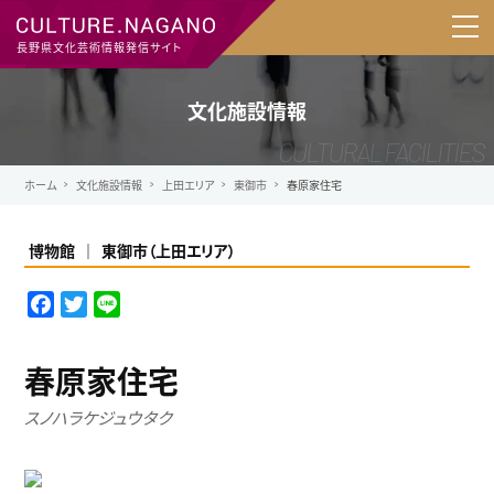
長野県文化芸術情報発信サイト
文化施設情報
ホーム
文化施設情報
上田エリア
東御市
春原家住宅
博物館
東御市
（
上田エリア
）
F
T
L
a
w
i
c
i
n
春原家住宅
e
t
e
b
t
スノハラケジュウタク
o
e
o
r
k