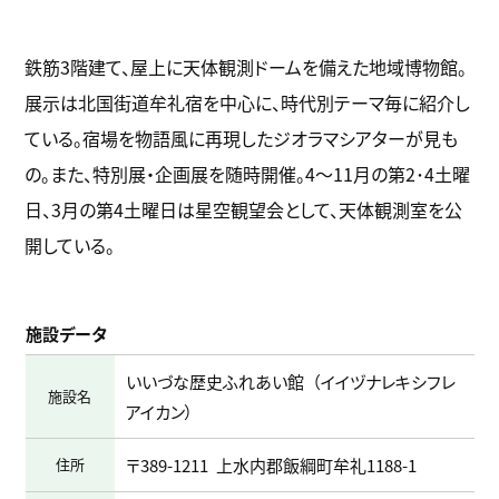
鉄筋3階建て、屋上に天体観測ドームを備えた地域博物館。
展示は北国街道牟礼宿を中心に、時代別テーマ毎に紹介し
ている。宿場を物語風に再現したジオラマシアターが見も
の。また、特別展・企画展を随時開催。4～11月の第2･4土曜
日、3月の第4土曜日は星空観望会として、天体観測室を公
開している。
施設データ
いいづな歴史ふれあい館
イイヅナレキシフレ
施設名
アイカン
住所
〒389-1211
上水内郡飯綱町牟礼1188-1