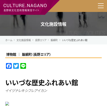
長野県文化芸術情報発信サイト
文化施設情報
ホーム
文化施設情報
長野エリア
飯綱町
いいづな歴史ふれあい館
博物館
飯綱町
（
長野エリア
）
F
T
L
a
w
i
c
i
n
いいづな歴史ふれあい館
e
t
e
b
t
イイヅナレキシフレアイカン
o
e
o
r
k