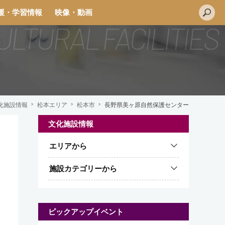
援・学習情報
映像・動画
化施設情報
松本エリア
松本市
長野県美ヶ原自然保護センター
文化施設情報
L
エリアから
i
n
施設カテゴリーから
e
ピックアップイベント