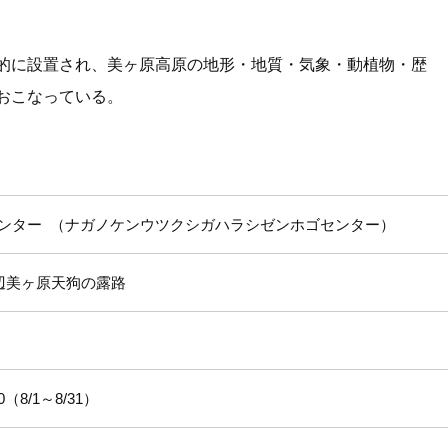
的に設置され、美ヶ原高原の地形・地質・気象・動植物・歴
おこなっている。
ンター
ナガノケンウツクシガハラシゼンホゴセンター
辺美ヶ原天狗の露路
30（8/1～8/31）