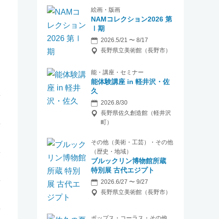
絵画・版画
NAMコレクション2026 第
Ⅰ期
2026.5/21 〜 8/17
長野県立美術館（長野市）
能・講座・セミナー
能体験講座 in 軽井沢・佐
久
2026.8/30
長野県佐久創造館（軽井沢
町）
その他（美術・工芸）・その他
（歴史・地域）
ブルックリン博物館所蔵
特別展 古代エジプト
2026.6/27 〜 9/27
長野県立美術館（長野市）
ポップス・コーラス・その他