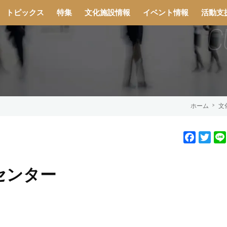
トピックス
特集
文化施設情報
イベント情報
活動支
ホーム
文
F
T
a
w
c
i
センター
e
t
b
t
o
e
o
r
k