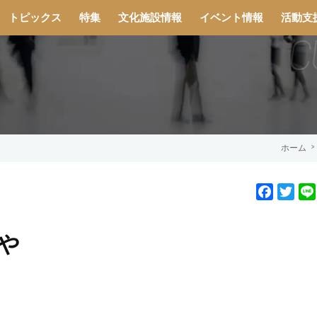
トピックス
特集
文化施設情報
イベント情報
活動支
ホーム
F
T
a
w
c
i
や
e
t
b
t
o
e
o
r
k