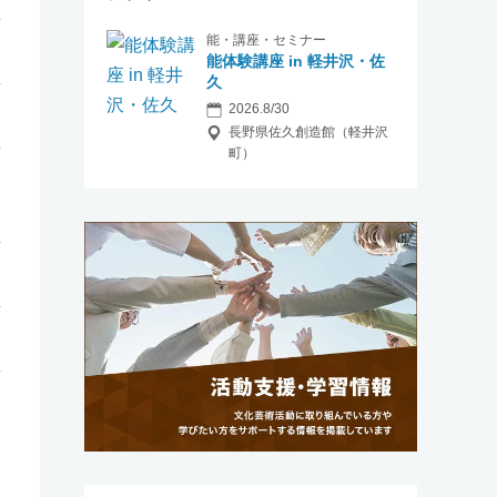
能・講座・セミナー
能体験講座 in 軽井沢・佐
久
2026.8/30
長野県佐久創造館（軽井沢
町）