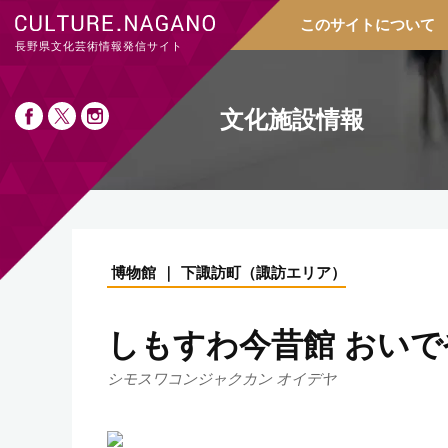
このサイトについて
長野県文化芸術情報発信サイト
文化施設情報
博物館
下諏訪町
（
諏訪エリア
）
しもすわ今昔館 おいで
シモスワコンジャクカン オイデヤ