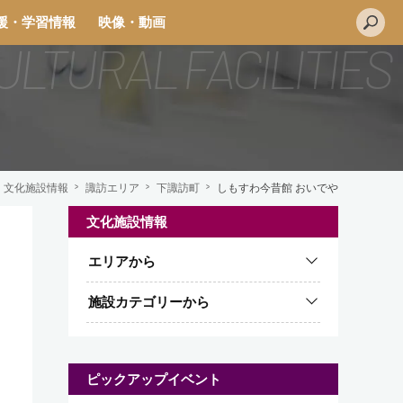
援・学習情報
映像・動画
文化施設情報
諏訪エリア
下諏訪町
しもすわ今昔館 おいでや
文化施設情報
L
エリアから
i
n
施設カテゴリーから
e
ピックアップイベント