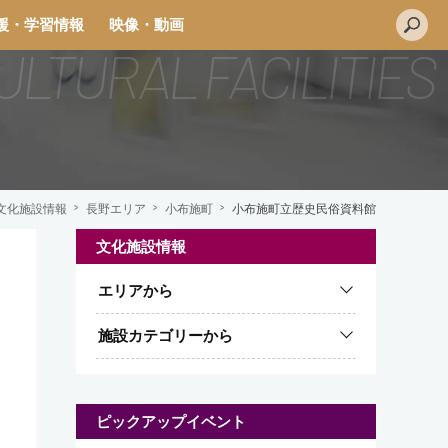
援・学習情報
映像・動画
文化施設情報
長野エリア
小布施町
小布施町立歴史民俗資料館
文化施設情報
L
エリアから
i
n
施設カテゴリーから
e
ピックアップイベント