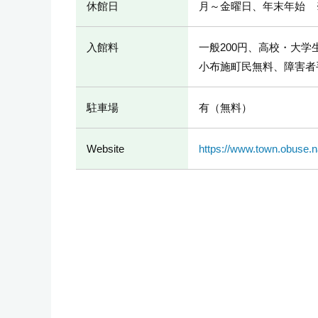
休館日
月～金曜日、年末年始 
入館料
一般200円、高校・大学
小布施町民無料、障害者
駐車場
有（無料）
Website
https://www.town.obuse.n