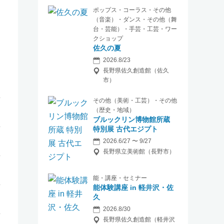
ポップス・コーラス・その他
（音楽）・ダンス・その他（舞
台・芸能）・手芸・工芸・ワー
クショップ
佐久の夏
2026.8/23
長野県佐久創造館（佐久
市）
その他（美術・工芸）・その他
（歴史・地域）
ブルックリン博物館所蔵
特別展 古代エジプト
2026.6/27 〜 9/27
長野県立美術館（長野市）
能・講座・セミナー
能体験講座 in 軽井沢・佐
久
2026.8/30
長野県佐久創造館（軽井沢