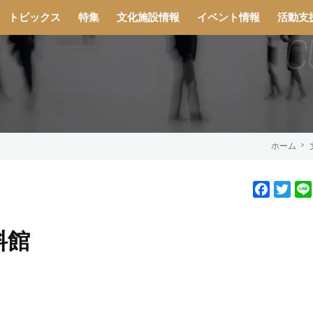
トピックス
特集
文化施設情報
イベント情報
活動支
ホーム
F
T
a
w
c
i
料館
e
t
b
t
o
e
o
r
k