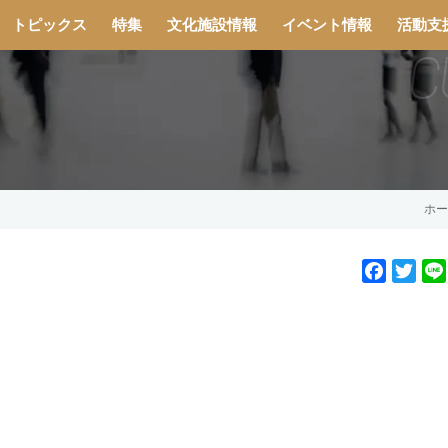
トピックス
特集
文化施設情報
イベント情報
活動支
ホー
F
T
a
w
c
i
e
t
b
t
o
e
o
r
k