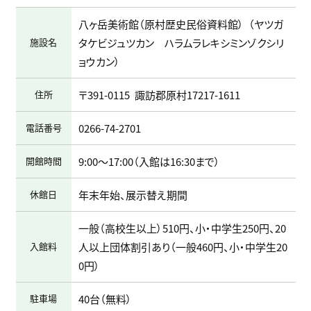
八ヶ岳美術館（原村歴史民俗資料館）
ヤツガ
施設名
タケビジュツカン ハラムラレキシミンゾクシリ
ョウカン
住所
〒391-0115
諏訪郡原村17217-1611
電話番号
0266-74-2701
開館時間
9:00～17:00（入館は16:30まで）
休館日
年末年始、展示替え期間
一般（高校生以上）510円、小・中学生250円、20
入館料
人以上団体割引あり（一般460円、小・中学生20
0円）
駐車場
40台（無料）