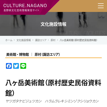
長野県文化芸術情報発信サイト
文化施設情報
ホーム
文化施設情報
諏訪エリア
原村
八ヶ岳美術館（原村歴史民俗資料館）
美術館
博物館
原村
（
諏訪エリア
）
F
T
L
a
w
i
c
i
n
八ヶ岳美術館（原村歴史民俗資料
e
t
e
b
t
館）
o
e
o
r
ヤツガタケビジュツカン ハラムラレキシミンゾクシリョウカン
k