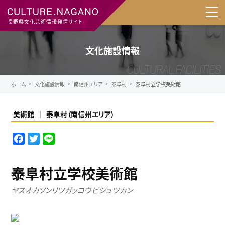
長野県文化芸術情報発信サイト
文化施設情報
ホーム
文化施設情報
南信州エリア
泰阜村
泰阜村立学校美術館
美術館
泰阜村
（
南信州エリア
）
F
T
L
a
w
i
c
i
n
泰阜村立学校美術館
e
t
e
b
t
ヤスオカソンリツガッコウビジュツカン
o
e
o
r
k