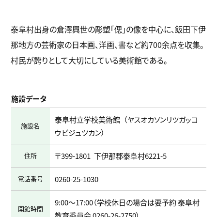
泰阜村出身の倉澤興世の彫塑「偲」の像を中心に、飯田下伊
那地方の芸術家の日本画、洋画、書など約700余点を収集。
村民が誇りとして大切にしている美術館である。
施設データ
泰阜村立学校美術館
ヤスオカソンリツガッコ
施設名
ウビジュツカン
住所
〒399-1801
下伊那郡泰阜村6221-5
電話番号
0260-25-1030
9:00～17:00（学校休日の場合は要予約 泰阜村
開館時間
教育委員会 0260-26-2750）