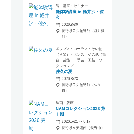
能・講座・セミナー
能体験講座 in 軽井沢・佐
久
2026.8/30
長野県佐久創造館（軽井沢
町）
ポップス・コーラス・その他
（音楽）・ダンス・その他（舞
台・芸能）・手芸・工芸・ワー
クショップ
佐久の夏
2026.8/23
長野県佐久創造館（佐久
市）
絵画・版画
NAMコレクション2026 第
Ⅰ期
2026.5/21 〜 8/17
長野県立美術館（長野市）