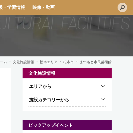
援・学習情報
映像・動画
ーム
文化施設情報
松本エリア
松本市
まつもと市民芸術館
文化施設情報
L
エリアから
i
n
施設カテゴリーから
e
ピックアップイベント