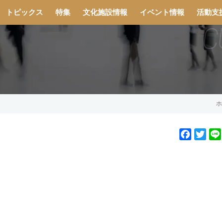
トピックス
特集
文化施設情報
イベント情報
活動支
ホ
F
T
a
w
c
i
e
t
b
t
o
e
o
r
k