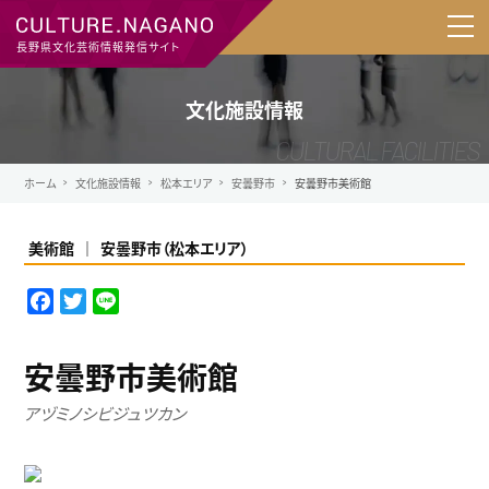
長野県文化芸術情報発信サイト
文化施設情報
ホーム
文化施設情報
松本エリア
安曇野市
安曇野市美術館
美術館
安曇野市
（
松本エリア
）
F
T
L
a
w
i
c
i
n
安曇野市美術館
e
t
e
b
t
アヅミノシビジュツカン
o
e
o
r
k