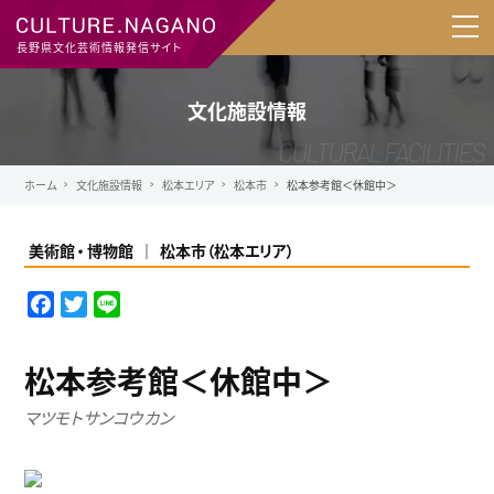
長野県文化芸術情報発信サイト
文化施設情報
ホーム
文化施設情報
松本エリア
松本市
松本参考館＜休館中＞
美術館
博物館
松本市
（
松本エリア
）
F
T
L
a
w
i
c
i
n
松本参考館＜休館中＞
e
t
e
b
t
マツモトサンコウカン
o
e
o
r
k