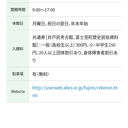
開館時間
9:00～17:00
休館日
月曜日、祝日の翌日、年末年始
共通券［井戸尻考古館、富士見町歴史民俗資料
館］：一般（高校生以上）300円、小・中学生150
入館料
円、20人以上団体割引あり、身体障害者割引あ
り
駐車場
有（無料）
http://userweb.alles.or.jp/fujimi/rekimin.ht
Website
ml