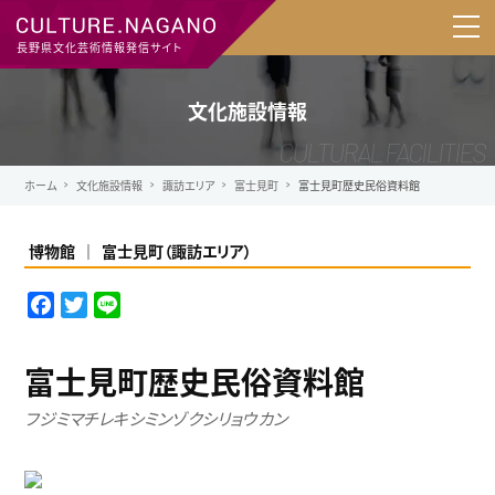
長野県文化芸術情報発信サイト
文化施設情報
ホーム
文化施設情報
諏訪エリア
富士見町
富士見町歴史民俗資料館
博物館
富士見町
（
諏訪エリア
）
F
T
L
a
w
i
c
i
n
富士見町歴史民俗資料館
e
t
e
b
t
フジミマチレキシミンゾクシリョウカン
o
e
o
r
k