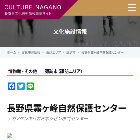
長野県文化芸術情報発信サイト
文化施設情報
ホーム
文化施設情報
諏訪エリア
諏訪市
長野県霧ヶ峰自然保護センター
博物館
その他
諏訪市
（
諏訪エリア
）
F
T
L
a
w
i
c
i
n
長野県霧ヶ峰自然保護センター
e
t
e
b
t
ナガノケンキリガミネシゼンホゴセンター
o
e
o
r
k