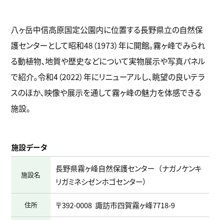
八ヶ岳中信高原国定公園内に位置する長野県立の自然保
護センターとして昭和48（1973）年に開館。霧ヶ峰でみられ
る動植物、地質や歴史などについて実物展示や写真パネル
で紹介。令和4（2022）年にリニューアルし、眺望の良いテラ
スのほか、映像や展示を通して霧ヶ峰の魅力を体感できる
施設。
施設データ
長野県霧ヶ峰自然保護センター
ナガノケンキ
施設名
リガミネシゼンホゴセンター
住所
〒392-0008
諏訪市四賀霧ヶ峰7718-9