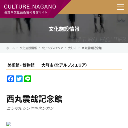
長野県文化芸術情報発信サイト
文化施設情報
ホーム
文化施設情報
北アルプスエリア
大町市
西丸震哉記念館
美術館
博物館
大町市
（
北アルプスエリア
）
F
T
L
a
w
i
c
i
n
西丸震哉記念館
e
t
e
b
t
ニシマルシンヤキネンカン
o
e
o
r
k