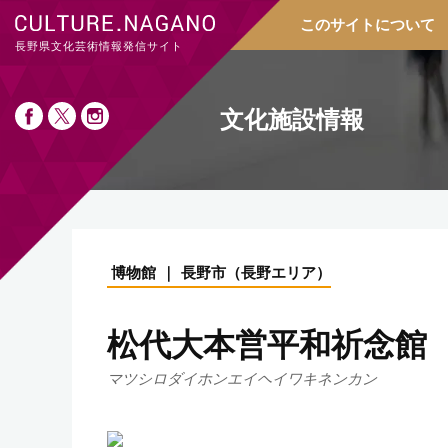
このサイトについて
長野県文化芸術情報発信サイト
文化施設情報
博物館
長野市
（
長野エリア
）
松代大本営平和祈念館
マツシロダイホンエイヘイワキネンカン