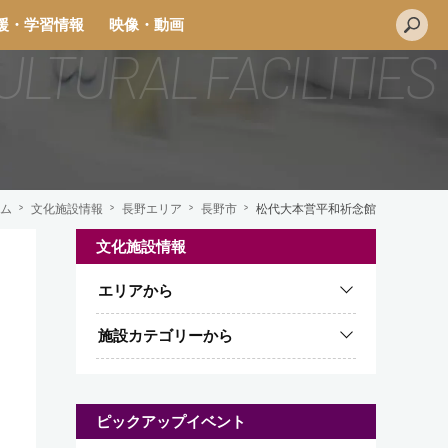
援・学習情報
映像・動画
ム
文化施設情報
長野エリア
長野市
松代大本営平和祈念館
文化施設情報
L
エリアから
i
n
施設カテゴリーから
e
ピックアップイベント