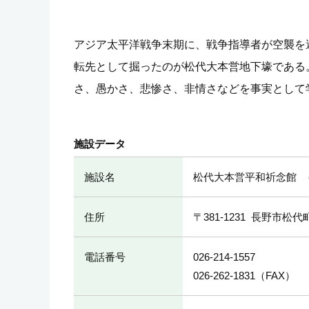
アジア太平洋戦争末期に、戦争指導者が空襲を
転先として掘ったのが松代大本営地下壕である
さ、愚かさ、悲惨さ、非情さなどを事実として
施設データ
施設名
松代大本営平和祈念館
住所
〒381-1231
長野市松代町松
電話番号
026-214-1557
026-262-1831
（FAX）