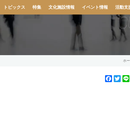
トピックス
特集
文化施設情報
イベント情報
活動支
ホー
F
T
a
w
c
i
e
t
b
t
o
e
o
r
k