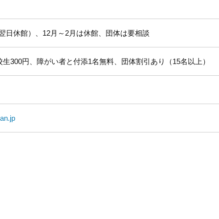
翌日休館）、12月～2月は休館、団体は要相談
校生300円、障がい者と付添1名無料、団体割引あり（15名以上）
an.jp