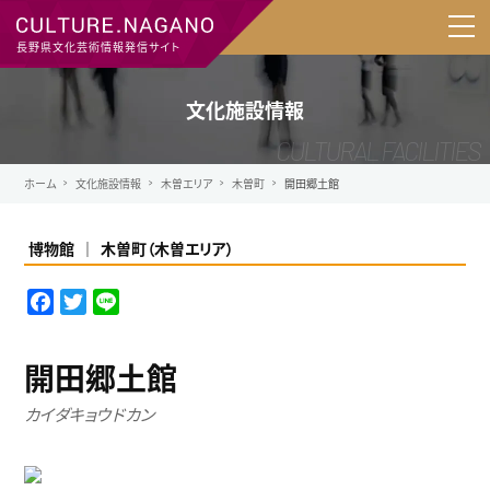
長野県文化芸術情報発信サイト
文化施設情報
ホーム
文化施設情報
木曽エリア
木曽町
開田郷土館
博物館
木曽町
（
木曽エリア
）
F
T
L
a
w
i
c
i
n
開田郷土館
e
t
e
b
t
カイダキョウドカン
o
e
o
r
k