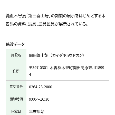
純血木曽馬「第三春山号」の剥製の展示をはじめとする木
曽馬の資料、馬具、農具民具が展示されている。
施設データ
施設名
開田郷土館
カイダキョウドカン
〒397-0301
木曽郡木曽町開田高原末川1899-
住所
4
電話番号
0264-23-2000
開館時間
9:00～16:30
休館日
年末年始