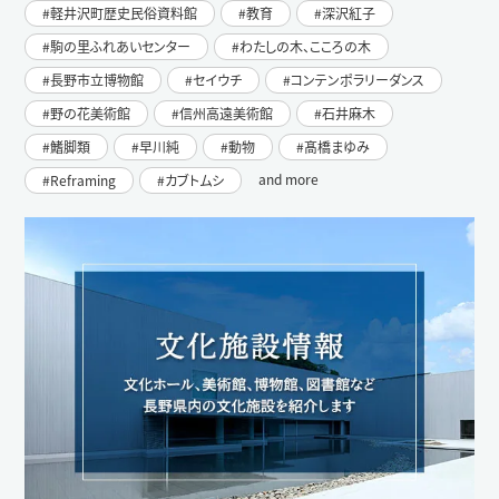
軽井沢町歴史民俗資料館
教育
深沢紅子
駒の里ふれあいセンター
わたしの木、こころの木
長野市立博物館
セイウチ
コンテンポラリーダンス
野の花美術館
信州高遠美術館
石井麻木
鰭脚類
早川純
動物
髙橋まゆみ
and more
Reframing
カブトムシ