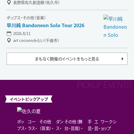
長野県佐久創造館（佐久市）
ポップス・その他（音楽）
早川純 Bandoneon Solo Tour 2026
2026.8/11
art cocoonみらい（千曲市）
まもなく開催のイベントをもっと見る
イベントピックアップ
ポッ
コー
その他
ダン
その他（舞
手
工
ワークシ
プス
ラス
（音楽）
ス
台・芸能）
芸
芸
ョップ