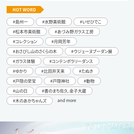
HOT WORD
島州一
水野美術館
いせひでこ
松本市美術館
あづみ野ガラス工房
コレクション
月岡芳年
おさびし山のさくらの木
ウジェーヌブーダン展
ガラス体験
コンテンポラリーダンス
ゆかり
比田井天来
たぬき
戸隠の至宝
戸隠神社
動物
山の日
書のまち佐久.金子大蔵
and more
木のあかちゃんズ