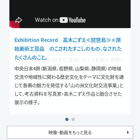
信州アーツカウンシル 2024 パレード ―ともにつ
Exhibition Record 高木こずえ≪琵琶島≫×原
くるムーブメント―【総集編】
始美術工芸品 のこされたすこしのもの、なされた
たくさんのこと。
2024年6月～翌年2月まで、各回にテーマを設け、伊那〜
諏訪〜上田〜南信州〜長野を移動し形を変えながら、
中央日本4県（新潟県、長野県、山梨県、静岡県）の地域
いろいろな方々と「ともに」つくった過程を10分にまとめ
交流や地域性に関わる歴史文化をテーマに文化財を通
た総集編。
じて各県の魅力を発信する「山の洲文化財交流事業」と
して、考古資料を写真家・高木こずえ作品と融合させた
展示の様子。
映像・動画をもっと見る