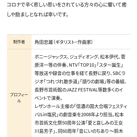
コロナで辛く悲しい思いをされている方々の心に響いて癒
しや励ましとなれば幸いです。
制作者
角田忠雄（ギタリスト・作曲家）
ボニージャックス、ジュディオング、松本伊代、菅
原洋一等の伴奏、NTV「TOP10」「スター誕生」
等放送や録音の仕事を経て長野に戻り、SBCラ
ジオ「つれづれ散歩道」「語りの劇場」等の番組、
長野市芸術館のJAZZ FESTIVAL等数多くのイ
プロフィー
ベントで演奏。
ル
レザンホール主催の「信濃の国大合唱フェスティ
バルin塩尻」の劇音楽を2008年より担当。松本
市芸術文化祭50周年公演「愛と哀しみの王女
川島芳子」、同60周年「音にいのちあり ～鈴木