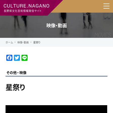
長野県文化芸術情報発信サイト
映像・動画
ホーム
映像・動画
星祭り
F
T
L
a
w
i
c
i
n
その他
映像
e
t
e
b
t
星祭り
o
e
o
r
k