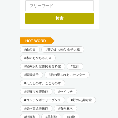
HOT WORD
山の日
書のまち佐久.金子大蔵
木のあかちゃんズ
軽井沢町歴史民俗資料館
教育
深沢紅子
駒の里ふれあいセンター
わたしの木、こころの木
長野市立博物館
セイウチ
コンテンポラリーダンス
野の花美術館
信州高遠美術館
石井麻木
鰭脚類
早川純
動物