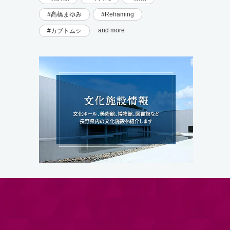
髙橋まゆみ
Reframing
and more
カブトムシ