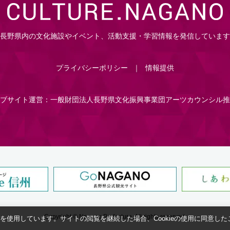
長野県内の文化施設やイベント、活動支援・学習情報を発信しています
プライバシーポリシー
情報提供
ブサイト運営：一般財団法人長野県文化振興事業団アーツカウンシル推
Copyright © Nagano Prefecture.
All rights reserved.
eを使用しています。サイトの閲覧を継続した場合、Cookieの使用に同意し