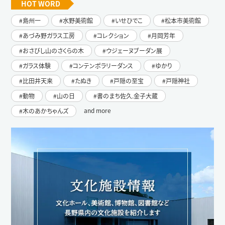
HOT WORD
島州一
水野美術館
いせひでこ
松本市美術館
あづみ野ガラス工房
コレクション
月岡芳年
おさびし山のさくらの木
ウジェーヌブーダン展
ガラス体験
コンテンポラリーダンス
ゆかり
比田井天来
たぬき
戸隠の至宝
戸隠神社
動物
山の日
書のまち佐久.金子大蔵
and more
木のあかちゃんズ