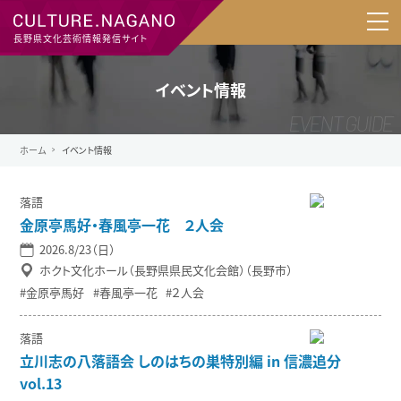
長野県文化芸術情報発信サイト
イベント情報
ホーム
イベント情報
落語
金原亭馬好・春風亭一花 ２人会
2026.8/23（日）
ホクト文化ホール（長野県県民文化会館）（長野市）
金原亭馬好
春風亭一花
２人会
落語
立川志の八落語会 しのはちの巣特別編 in 信濃追分
vol.13