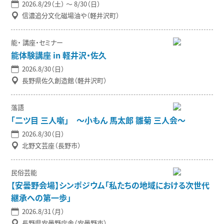
2026.8/29（土） 〜 8/30（日）
信濃追分文化磁場油や（軽井沢町）
能
講座・セミナー
能体験講座 in 軽井沢・佐久
2026.8/30（日）
長野県佐久創造館（軽井沢町）
落語
「二ツ目 三人噺」 ～小もん 馬太郎 雛菊 三人会～
2026.8/30（日）
北野文芸座（長野市）
民俗芸能
【安曇野会場】シンポジウム「私たちの地域における次世代
継承への第一歩」
2026.8/31（月）
長野県安曇野庁舎（安曇野市）