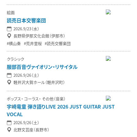
絵画
読売日本交響楽団
2026.9/23（水）
長野県伊那文化会館（伊那市）
横山奏
荒井里桜
読売交響楽団
クラシック
服部百音ヴァイオリン・リサイタル
2026.9/26（土）
軽井沢大賀ホール（軽井沢町）
ポップス
コーラス
その他（音楽）
宇崎竜童 弾き語りLIVE 2026 JUST GUITAR JUST
VOCAL
2026.9/26（土）
北野文芸座（長野市）