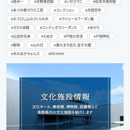
島州一
水野美術館
いせひでこ
松本市美術館
あづみ野ガラス工房
コレクション
月岡芳年
おさびし山のさくらの木
ウジェーヌブーダン展
ガラス体験
コンテンポラリーダンス
ゆかり
比田井天来
たぬき
戸隠の至宝
戸隠神社
動物
山の日
書のまち佐久.金子大蔵
and more
木のあかちゃんズ