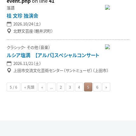
event.php
on line
41
落語
桂 文珍 独演会
2026.10/24（土）
北野文芸座（軽井沢町）
クラシック
その他（音楽）
ルシア塩満 【アルパ】スペシャルコンサート
2026.11/21（土）
上田市交流文化芸術センター（サントミューゼ）（上田市）
5 / 6
« 先頭
«
...
2
3
4
5
6
»