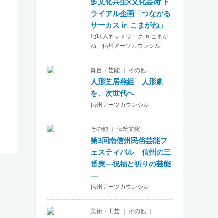
多文化共生×文化芸術 ト
ライアル企画「つながる
サーカス in こまがね」
地球人ネットワーク in こまが
ね 信州アーツカウンシル
舞台・芸能 ｜ その他
人形芝居燕組 人形劇
を、次世代へ
信州アーツカウンシル
その他 ｜ 伝統文化
第3回南信州民俗芸能フ
ェスティバル 信州の三
番叟―祝福と祈りの芸能
―
信州アーツカウンシル
美術・工芸 ｜ その他 ｜