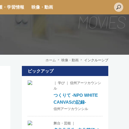
援・学習情報
映像・動画
ホーム
映像・動画
インクルーシブ
ピックアップ
｜ 学び ｜ 信州アーツカウンシ
ル
つくりて -NPO WHITE
CANVASの記録-
信州アーツカウンシル
舞台・芸能 ｜