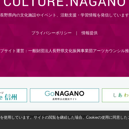
長野県内の文化施設やイベント、活動支援・学習情報を発信しています
プライバシーポリシー
情報提供
ブサイト運営：一般財団法人長野県文化振興事業団アーツカウンシル推
Copyright © Nagano Prefecture.
All rights reserved.
eを使用しています。サイトの閲覧を継続した場合、Cookieの使用に同意し