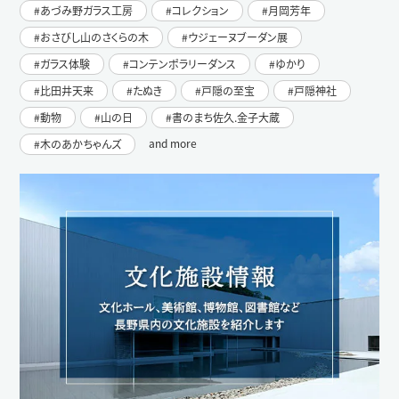
あづみ野ガラス工房
コレクション
月岡芳年
おさびし山のさくらの木
ウジェーヌブーダン展
ガラス体験
コンテンポラリーダンス
ゆかり
比田井天来
たぬき
戸隠の至宝
戸隠神社
動物
山の日
書のまち佐久.金子大蔵
and more
木のあかちゃんズ