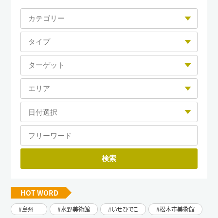
HOT WORD
島州一
水野美術館
いせひでこ
松本市美術館