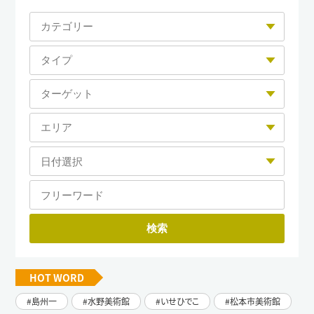
HOT WORD
島州一
水野美術館
いせひでこ
松本市美術館