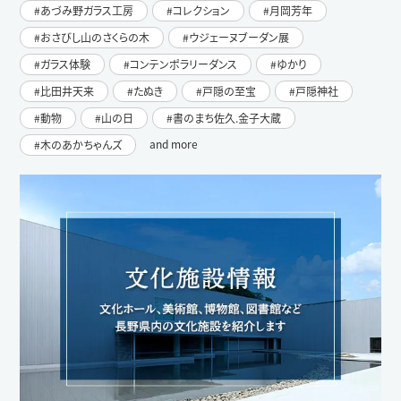
あづみ野ガラス工房
コレクション
月岡芳年
おさびし山のさくらの木
ウジェーヌブーダン展
ガラス体験
コンテンポラリーダンス
ゆかり
比田井天来
たぬき
戸隠の至宝
戸隠神社
動物
山の日
書のまち佐久.金子大蔵
and more
木のあかちゃんズ