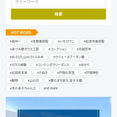
HOT WORD
島州一
水野美術館
いせひでこ
松本市美術館
あづみ野ガラス工房
コレクション
月岡芳年
おさびし山のさくらの木
ウジェーヌブーダン展
ガラス体験
コンテンポラリーダンス
ゆかり
比田井天来
たぬき
戸隠の至宝
戸隠神社
動物
山の日
書のまち佐久.金子大蔵
and more
木のあかちゃんズ