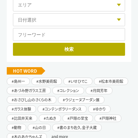
HOT WORD
島州一
水野美術館
いせひでこ
松本市美術館
あづみ野ガラス工房
コレクション
月岡芳年
おさびし山のさくらの木
ウジェーヌブーダン展
ガラス体験
コンテンポラリーダンス
ゆかり
比田井天来
たぬき
戸隠の至宝
戸隠神社
動物
山の日
書のまち佐久.金子大蔵
and more
木のあかちゃんズ