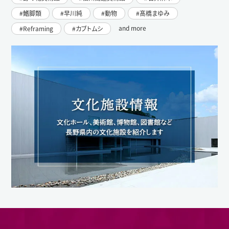
鰭脚類
早川純
動物
髙橋まゆみ
and more
Reframing
カブトムシ