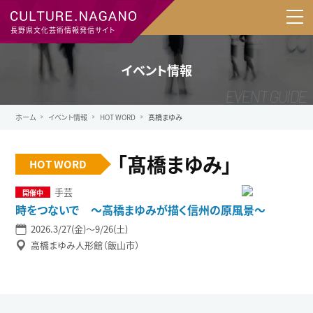
長野県文化芸術情報発信サイト
イベント情報
ホーム
イベント情報
HOT WORD
髙橋まゆみ
「髙橋まゆみ」
HOT WORD
手芸
時をつないで ～高橋まゆみが描く信州の原風景～
2026.3/27(金)〜9/26(土)
高橋まゆみ人形館（飯山市）