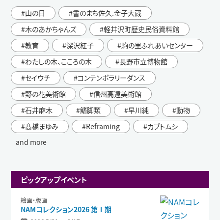
山の日
書のまち佐久.金子大蔵
木のあかちゃんズ
軽井沢町歴史民俗資料館
教育
深沢紅子
駒の里ふれあいセンター
わたしの木、こころの木
長野市立博物館
セイウチ
コンテンポラリーダンス
野の花美術館
信州高遠美術館
石井麻木
鰭脚類
早川純
動物
髙橋まゆみ
Reframing
カブトムシ
and more
ピックアップイベント
絵画・版画
NAMコレクション2026 第Ⅰ期