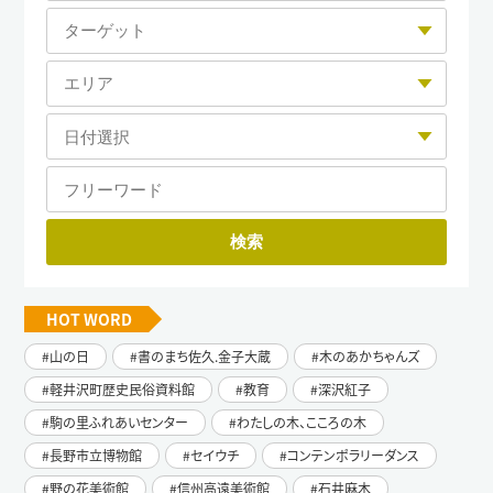
HOT WORD
山の日
書のまち佐久.金子大蔵
木のあかちゃんズ
軽井沢町歴史民俗資料館
教育
深沢紅子
駒の里ふれあいセンター
わたしの木、こころの木
長野市立博物館
セイウチ
コンテンポラリーダンス
野の花美術館
信州高遠美術館
石井麻木