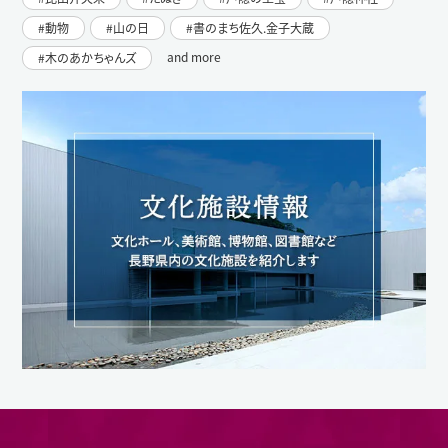
動物
山の日
書のまち佐久.金子大蔵
and more
木のあかちゃんズ