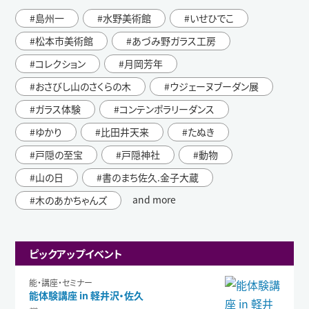
島州一
水野美術館
いせひでこ
松本市美術館
あづみ野ガラス工房
コレクション
月岡芳年
おさびし山のさくらの木
ウジェーヌブーダン展
ガラス体験
コンテンポラリーダンス
ゆかり
比田井天来
たぬき
戸隠の至宝
戸隠神社
動物
山の日
書のまち佐久.金子大蔵
and more
木のあかちゃんズ
ピックアップイベント
能・講座・セミナー
能体験講座 in 軽井沢・佐久