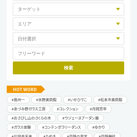
HOT WORD
島州一
水野美術館
いせひでこ
松本市美術館
あづみ野ガラス工房
コレクション
月岡芳年
おさびし山のさくらの木
ウジェーヌブーダン展
ガラス体験
コンテンポラリーダンス
ゆかり
比田井天来
たぬき
戸隠の至宝
戸隠神社