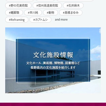
野の花美術館
信州高遠美術館
石井麻木
鰭脚類
早川純
動物
髙橋まゆみ
and more
Reframing
カブトムシ