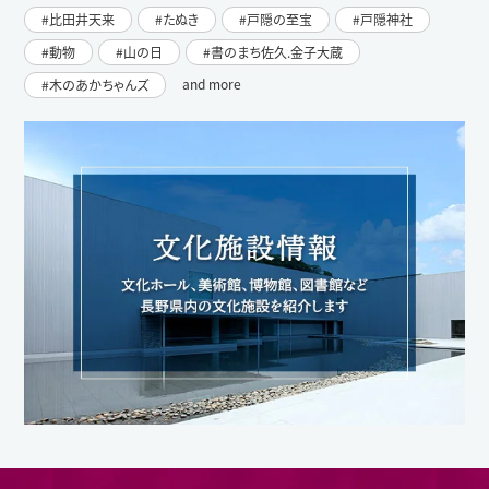
比田井天来
たぬき
戸隠の至宝
戸隠神社
動物
山の日
書のまち佐久.金子大蔵
and more
木のあかちゃんズ