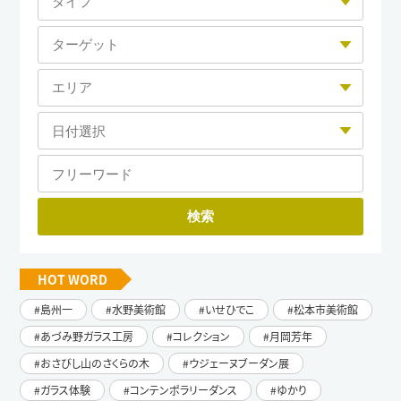
HOT WORD
島州一
水野美術館
いせひでこ
松本市美術館
あづみ野ガラス工房
コレクション
月岡芳年
おさびし山のさくらの木
ウジェーヌブーダン展
ガラス体験
コンテンポラリーダンス
ゆかり