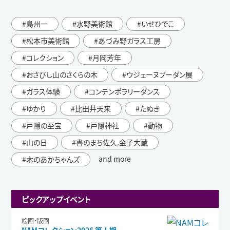
島州一
水野美術館
いせひでこ
松本市美術館
あづみ野ガラス工房
コレクション
月岡芳年
おさびし山のさくらの木
ウジェーヌブーダン展
ガラス体験
コンテンポラリーダンス
ゆかり
比田井天来
たぬき
戸隠の至宝
戸隠神社
動物
山の日
書のまち佐久.金子大蔵
and more
木のあかちゃんズ
ピックアップイベント
絵画・版画