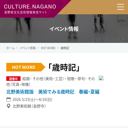
長野県文化芸術情報発信サイト
イベント情報
ホーム
イベント情報
HOT WORD
歳時記
「歳時記」
HOT WORD
絵画
その他（美術・工芸）
短歌
俳句
その
他（写真・映像）
北野美術館版 美術でみる歳時記 春編・夏編
2026.5/23(土)〜8/16(日)
北野美術館（長野市）