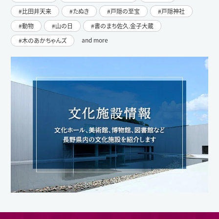
比田井天来
たぬき
戸隠の至宝
戸隠神社
動物
山の日
書のまち佐久.金子大蔵
and more
木のあかちゃんズ