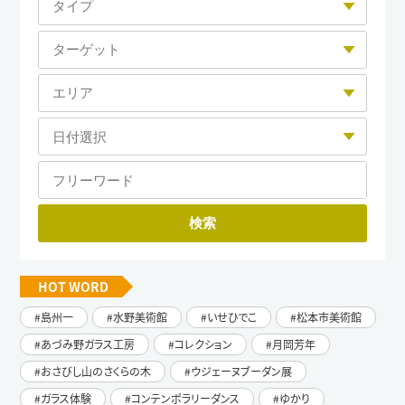
HOT WORD
島州一
水野美術館
いせひでこ
松本市美術館
あづみ野ガラス工房
コレクション
月岡芳年
おさびし山のさくらの木
ウジェーヌブーダン展
ガラス体験
コンテンポラリーダンス
ゆかり