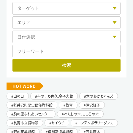
HOT WORD
山の日
書のまち佐久.金子大蔵
木のあかちゃんズ
軽井沢町歴史民俗資料館
教育
深沢紅子
駒の里ふれあいセンター
わたしの木、こころの木
長野市立博物館
セイウチ
コンテンポラリーダンス
野の花美術館
信州高遠美術館
石井麻木