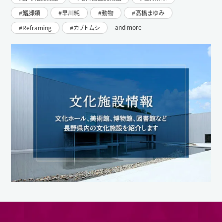
鰭脚類
早川純
動物
髙橋まゆみ
and more
Reframing
カブトムシ