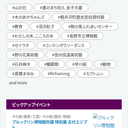
山の日
書のまち佐久.金子大蔵
木のあかちゃんズ
軽井沢町歴史民俗資料館
教育
深沢紅子
駒の里ふれあいセンター
わたしの木、こころの木
長野市立博物館
セイウチ
コンテンポラリーダンス
野の花美術館
信州高遠美術館
石井麻木
鰭脚類
早川純
動物
髙橋まゆみ
Reframing
カブトムシ
and more
ピックアップイベント
その他（美術・工芸）・その他（歴史・地域）
ブルックリン博物館所蔵 特別展 古代エジプ
ト