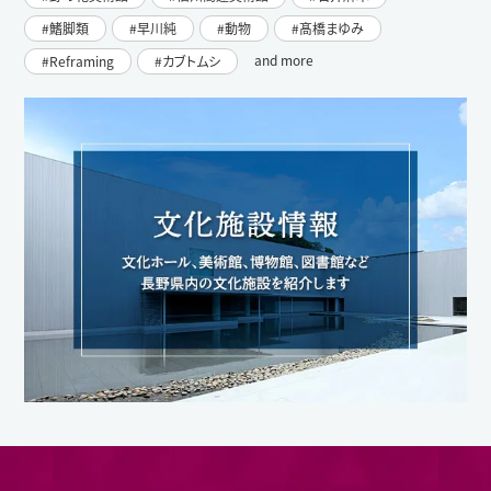
鰭脚類
早川純
動物
髙橋まゆみ
and more
Reframing
カブトムシ