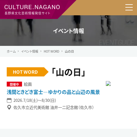
長野県文化芸術情報発信サイト
イベント情報
ホーム
イベント情報
HOT WORD
山の日
「山の日」
HOT WORD
絵画
浅間ときどき富士―ゆかりの品と山辺の風景
2026.7/18(土)〜8/30(日)
佐久市立近代美術館 油井一二記念館（佐久市）