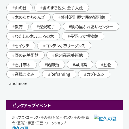
山の日
書のまち佐久.金子大蔵
木のあかちゃんズ
軽井沢町歴史民俗資料館
教育
深沢紅子
駒の里ふれあいセンター
わたしの木、こころの木
長野市立博物館
セイウチ
コンテンポラリーダンス
野の花美術館
信州高遠美術館
石井麻木
鰭脚類
早川純
動物
髙橋まゆみ
Reframing
カブトムシ
and more
ピックアップイベント
ポップス・コーラス・その他（音楽）・ダンス・その他（舞
台・芸能）・手芸・工芸・ワークショップ
佐久の夏