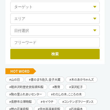
HOT WORD
山の日
書のまち佐久.金子大蔵
木のあかちゃんズ
軽井沢町歴史民俗資料館
教育
深沢紅子
駒の里ふれあいセンター
わたしの木、こころの木
長野市立博物館
セイウチ
コンテンポラリーダンス
野の花美術館
信州高遠美術館
石井麻木