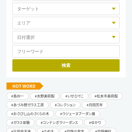
HOT WORD
島州一
水野美術館
いせひでこ
松本市美術館
あづみ野ガラス工房
コレクション
月岡芳年
おさびし山のさくらの木
ウジェーヌブーダン展
ガラス体験
コンテンポラリーダンス
ゆかり
比田井天来
たぬき
戸隠の至宝
戸隠神社