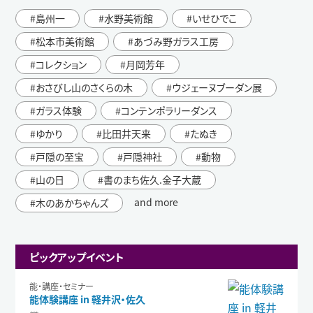
島州一
水野美術館
いせひでこ
松本市美術館
あづみ野ガラス工房
コレクション
月岡芳年
おさびし山のさくらの木
ウジェーヌブーダン展
ガラス体験
コンテンポラリーダンス
ゆかり
比田井天来
たぬき
戸隠の至宝
戸隠神社
動物
山の日
書のまち佐久.金子大蔵
and more
木のあかちゃんズ
ピックアップイベント
能・講座・セミナー
能体験講座 in 軽井沢・佐久