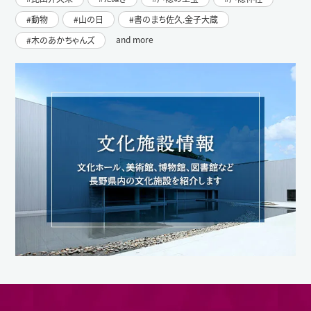
動物
山の日
書のまち佐久.金子大蔵
and more
木のあかちゃんズ