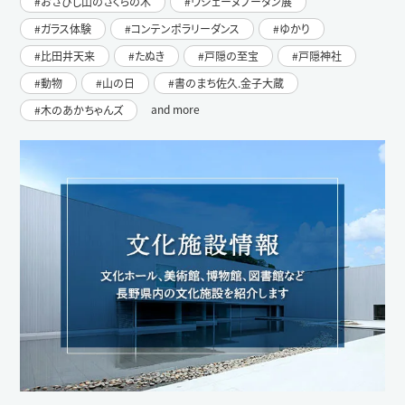
おさびし山のさくらの木
ウジェーヌブーダン展
ガラス体験
コンテンポラリーダンス
ゆかり
比田井天来
たぬき
戸隠の至宝
戸隠神社
動物
山の日
書のまち佐久.金子大蔵
and more
木のあかちゃんズ