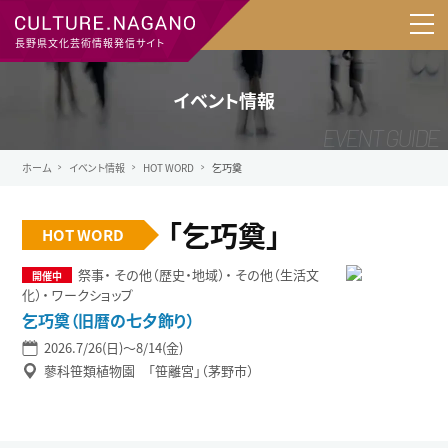
長野県文化芸術情報発信サイト
イベント情報
ホーム
イベント情報
HOT WORD
乞巧奠
「乞巧奠」
HOT WORD
祭事
その他（歴史・地域）
その他（生活文
化）
ワークショップ
乞巧奠（旧暦の七夕飾り）
2026.7/26(日)〜8/14(金)
蓼科笹類植物園 「笹離宮」（茅野市）