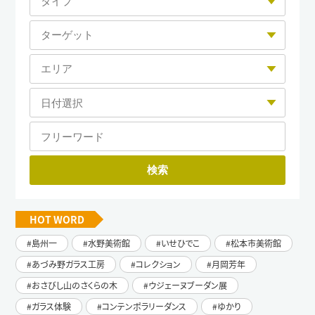
HOT WORD
島州一
水野美術館
いせひでこ
松本市美術館
あづみ野ガラス工房
コレクション
月岡芳年
おさびし山のさくらの木
ウジェーヌブーダン展
ガラス体験
コンテンポラリーダンス
ゆかり