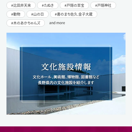
比田井天来
たぬき
戸隠の至宝
戸隠神社
動物
山の日
書のまち佐久.金子大蔵
and more
木のあかちゃんズ