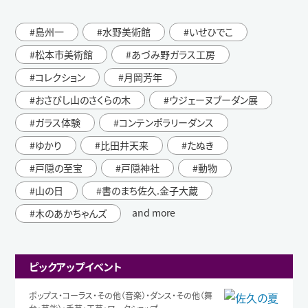
島州一
水野美術館
いせひでこ
松本市美術館
あづみ野ガラス工房
コレクション
月岡芳年
おさびし山のさくらの木
ウジェーヌブーダン展
ガラス体験
コンテンポラリーダンス
ゆかり
比田井天来
たぬき
戸隠の至宝
戸隠神社
動物
山の日
書のまち佐久.金子大蔵
and more
木のあかちゃんズ
ピックアップイベント
ポップス・コーラス・その他（音楽）・ダンス・その他（舞