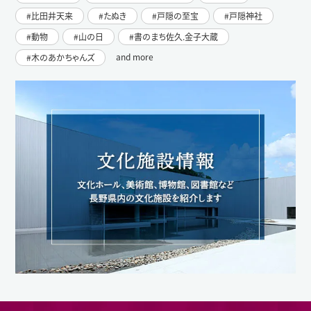
比田井天来
たぬき
戸隠の至宝
戸隠神社
動物
山の日
書のまち佐久.金子大蔵
and more
木のあかちゃんズ