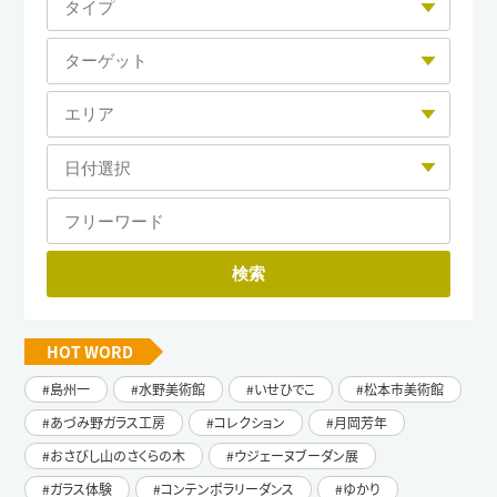
HOT WORD
島州一
水野美術館
いせひでこ
松本市美術館
あづみ野ガラス工房
コレクション
月岡芳年
おさびし山のさくらの木
ウジェーヌブーダン展
ガラス体験
コンテンポラリーダンス
ゆかり