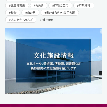
比田井天来
たぬき
戸隠の至宝
戸隠神社
動物
山の日
書のまち佐久.金子大蔵
and more
木のあかちゃんズ