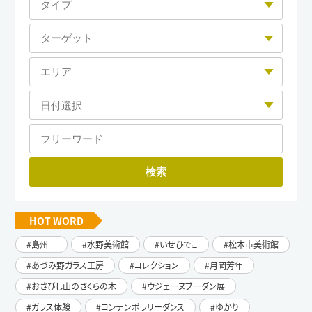
HOT WORD
島州一
水野美術館
いせひでこ
松本市美術館
あづみ野ガラス工房
コレクション
月岡芳年
おさびし山のさくらの木
ウジェーヌブーダン展
ガラス体験
コンテンポラリーダンス
ゆかり