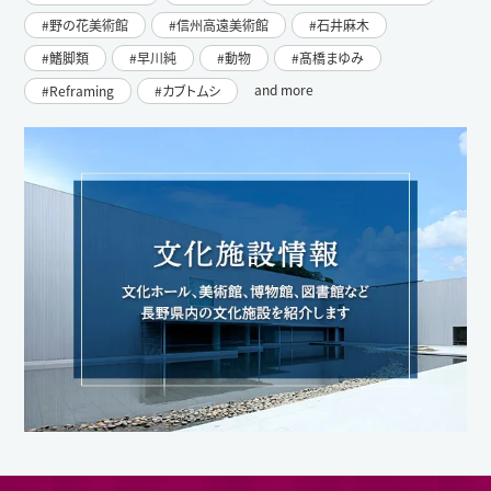
野の花美術館
信州高遠美術館
石井麻木
鰭脚類
早川純
動物
髙橋まゆみ
and more
Reframing
カブトムシ