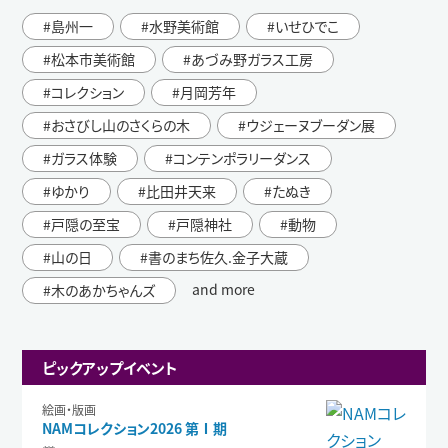
島州一
水野美術館
いせひでこ
松本市美術館
あづみ野ガラス工房
コレクション
月岡芳年
おさびし山のさくらの木
ウジェーヌブーダン展
ガラス体験
コンテンポラリーダンス
ゆかり
比田井天来
たぬき
戸隠の至宝
戸隠神社
動物
山の日
書のまち佐久.金子大蔵
and more
木のあかちゃんズ
ピックアップイベント
絵画・版画
NAMコレクション2026 第Ⅰ期