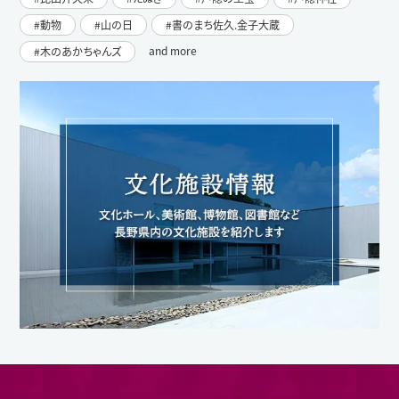
動物
山の日
書のまち佐久.金子大蔵
and more
木のあかちゃんズ