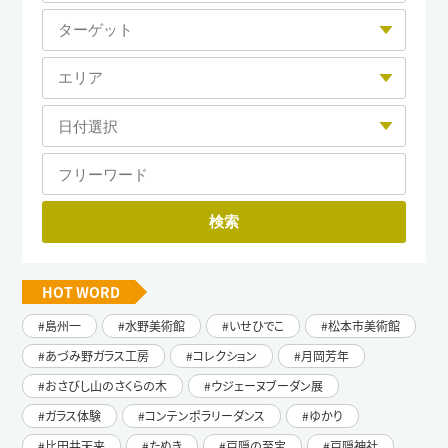
HOT WORD
島州一
水野美術館
いせひでこ
松本市美術館
あづみ野ガラス工房
コレクション
月岡芳年
おさびし山のさくらの木
ウジェーヌブーダン展
ガラス体験
コンテンポラリーダンス
ゆかり
比田井天来
たぬき
戸隠の至宝
戸隠神社