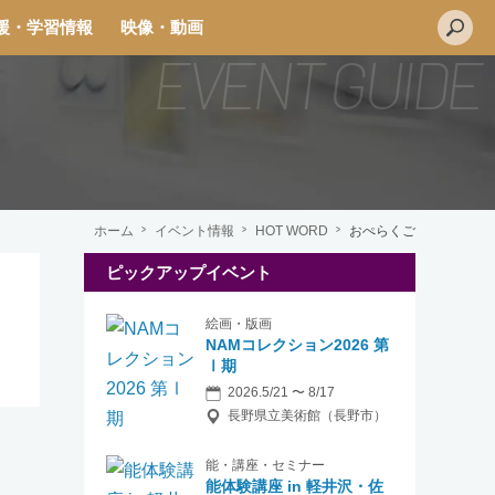
援・学習情報
映像・動画
ホーム
イベント情報
HOT WORD
おぺらくご
ピックアップイベント
絵画・版画
NAMコレクション2026 第
Ⅰ期
2026.5/21 〜 8/17
長野県立美術館（長野市）
能・講座・セミナー
能体験講座 in 軽井沢・佐