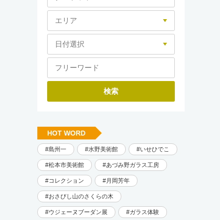
HOT WORD
島州一
水野美術館
いせひでこ
松本市美術館
あづみ野ガラス工房
コレクション
月岡芳年
おさびし山のさくらの木
ウジェーヌブーダン展
ガラス体験