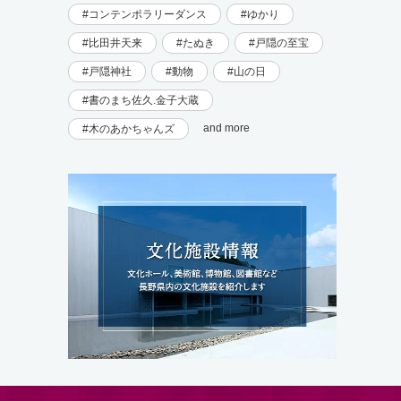
コンテンポラリーダンス
ゆかり
比田井天来
たぬき
戸隠の至宝
戸隠神社
動物
山の日
書のまち佐久.金子大蔵
and more
木のあかちゃんズ