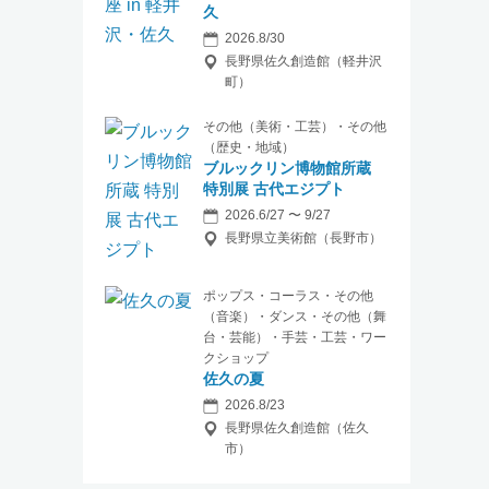
久
2026.8/30
長野県佐久創造館（軽井沢
町）
その他（美術・工芸）・その他
（歴史・地域）
ブルックリン博物館所蔵
特別展 古代エジプト
2026.6/27 〜 9/27
長野県立美術館（長野市）
ポップス・コーラス・その他
（音楽）・ダンス・その他（舞
台・芸能）・手芸・工芸・ワー
クショップ
佐久の夏
2026.8/23
長野県佐久創造館（佐久
市）