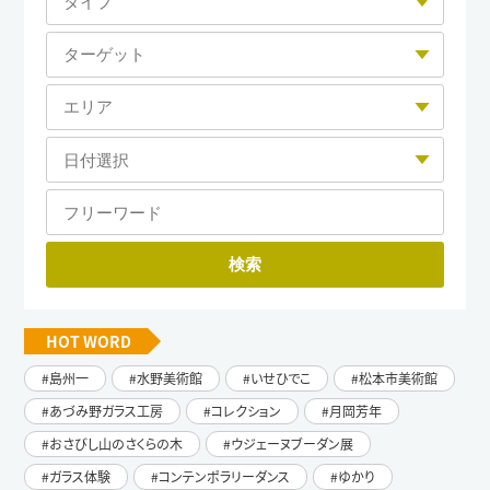
HOT WORD
島州一
水野美術館
いせひでこ
松本市美術館
あづみ野ガラス工房
コレクション
月岡芳年
おさびし山のさくらの木
ウジェーヌブーダン展
ガラス体験
コンテンポラリーダンス
ゆかり