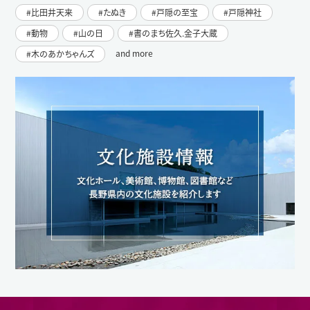
比田井天来
たぬき
戸隠の至宝
戸隠神社
動物
山の日
書のまち佐久.金子大蔵
and more
木のあかちゃんズ