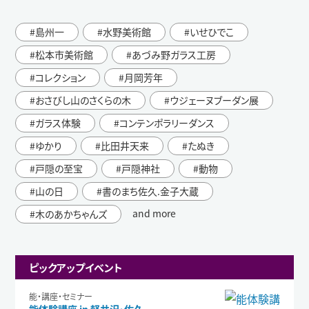
島州一
水野美術館
いせひでこ
松本市美術館
あづみ野ガラス工房
コレクション
月岡芳年
おさびし山のさくらの木
ウジェーヌブーダン展
ガラス体験
コンテンポラリーダンス
ゆかり
比田井天来
たぬき
戸隠の至宝
戸隠神社
動物
山の日
書のまち佐久.金子大蔵
and more
木のあかちゃんズ
ピックアップイベント
能・講座・セミナー