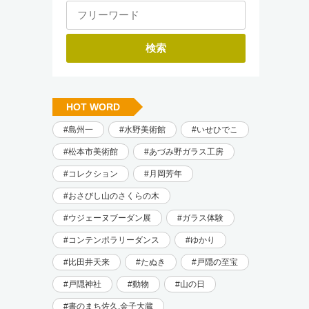
HOT WORD
島州一
水野美術館
いせひでこ
松本市美術館
あづみ野ガラス工房
コレクション
月岡芳年
おさびし山のさくらの木
ウジェーヌブーダン展
ガラス体験
コンテンポラリーダンス
ゆかり
比田井天来
たぬき
戸隠の至宝
戸隠神社
動物
山の日
書のまち佐久.金子大蔵