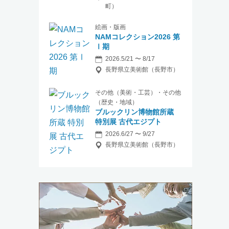
町）
絵画・版画
NAMコレクション2026 第
Ⅰ期
2026.5/21 〜 8/17
長野県立美術館（長野市）
その他（美術・工芸）・その他
（歴史・地域）
ブルックリン博物館所蔵
特別展 古代エジプト
2026.6/27 〜 9/27
長野県立美術館（長野市）